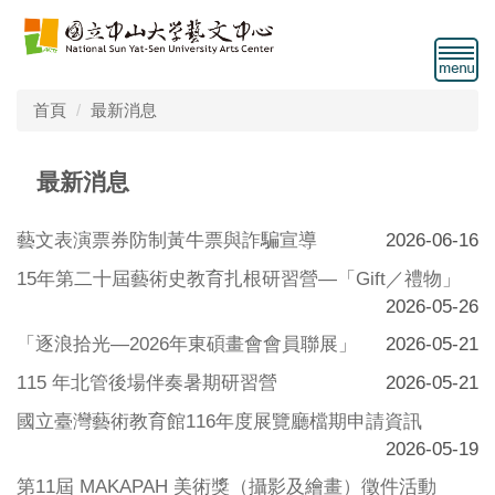
跳
到
主
要
首頁
最新消息
內
容
區
最新消息
藝文表演票券防制黃牛票與詐騙宣導
2026-06-16
15年第二十屆藝術史教育扎根研習營—「Gift／禮物」
2026-05-26
「逐浪拾光—2026年東碩畫會會員聯展」
2026-05-21
115 年北管後場伴奏暑期研習營
2026-05-21
國立臺灣藝術教育館116年度展覽廳檔期申請資訊
2026-05-19
第11屆 MAKAPAH 美術獎（攝影及繪畫）徵件活動